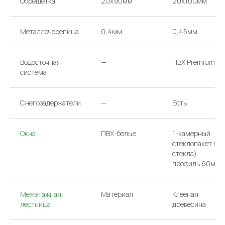
Обрешетка
20х90мм
20х100мм
Проложить маршрут
Металлочерепица
0,4мм
0,45мм
Водосточная
—
ПВХ Premium
система
Снегозадержатели
—
Есть
Окна
ПВХ-белые
1-камерный
стеклопакет (2
стекла)
профиль 60мм
Межэтажная
Материал
Клееная
лестница
древесина
ООО «АРГО»/
Политика конфиденциальности
ИНН 7733831231
Сайт сделан в Have