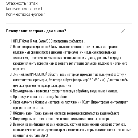
Этажность: 1 этаж
Количество спален: 1
Количество санузлов: 1
Почему стоит построить дом с нами?
ОПЫТ более 17 лет. Более 500 построенных объектов .
Наличие производственной базы, высокое качество строительных материалов,
налаженные связи с поставщиками материалов, уникальная строительная
технология, профессионализм наших специалистов и индивидуальный подход к
каждому клиенту помогли нам завоевать репутацию сильного, надежного и этичного
Комплектации
партнера.
Зимний лес КИРОВСКОЙ области, весь материал проходит тщательную обработку и
имеет чистовые размеры, без потери в брусе (например 150х50мм.) . Для того, чтобы
дом был крепче и не подвергался дрожанию.
Весь отделочный материал проходит тепловую обработку в сушильной камере.
Организуем выезд на строящийся объект.
Свой коллектив бригады мастеров на протяжении 10лет. Директор сам контролирует
процесс строительства.
Обеспечиваем Проживанием мастеров во время строительства вашего объекта.
Индивидуальное проектирование, поэтапная система оплаты договора.
Высокая квалификация наших мастеров, жесткий технический надзор на стройках,
высокое качество используемого сырья и материалов и строительство в срок – основные
принципы компани Арго!