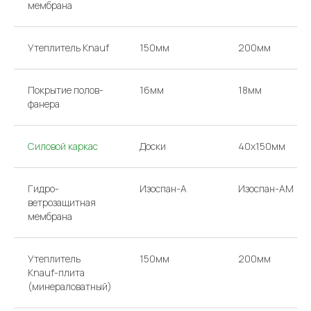
мембрана
Утеплитель Knauf
150мм
200мм
Покрытие полов-
16мм
18мм
фанера
Силовой каркас
Доски
40х150мм
Гидро-
Изоспан-A
Изоспан-AM
ветрозащитная
мембрана
Утеплитель
150мм
200мм
Knauf-плита
(минераловатный)