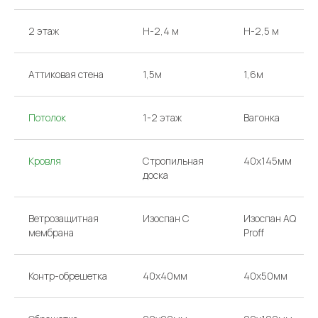
2 этаж
H-2,4 м
H-2,5 м
Аттиковая стена
1,5м
1,6м
КОНТАКТЫ
Звоните или
Потолок
1-2 этаж
Вагонка
приходите в офис
Кровля
Стропильная
40х145мм
доска
ТЕЛЕФОНЫ
НАПИШИТЕ НАМ
argo-house@mail.ru
+ 7 985 766-91-92
+ 7 985 174-63-39
Ветрозащитная
Изоспан С
Изоспан AQ
мембрана
Proff
Перезвоните мне
АДРЕС
ВРЕМЯ РАБОТЫ
Контр-обрешетка
40х40мм
40х50мм
МОСКВА, 65-Й КМ МКАД,
КАЖДЫЙ ДЕНЬ
ВЫСТАВОЧНЫЙ ДОМ Д/01
С 10:00 ДО 19:00