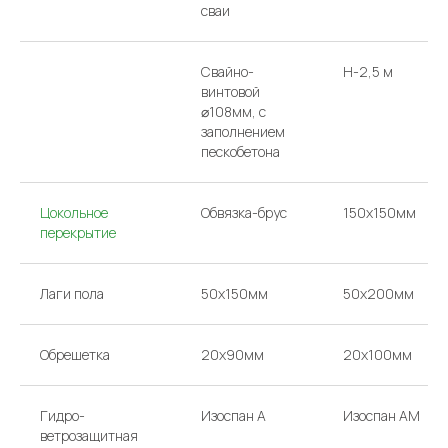
сваи
Свайно-
H-2,5 м
винтовой
⌀108мм, с
заполнением
пескобетона
Цокольное
Обвязка-брус
150x150мм
перекрытие
Лаги пола
50х150мм
50х200мм
Обрешетка
20х90мм
20х100мм
Гидро-
Изоспан А
Изоспан AM
ветрозащитная