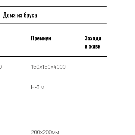
Дома из бруса
Премиум
Заходи
и живи
0
150х150х4000
H-3 м
200x200мм