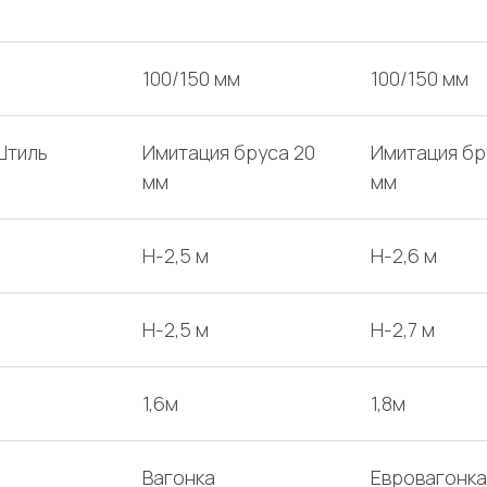
100/150 мм
100/150 мм
Штиль
Имитация бруса 20
Имитация бр
мм
мм
H-2,5 м
H-2,6 м
H-2,5 м
H-2,7 м
1,6м
1,8м
Вагонка
Евровагонка