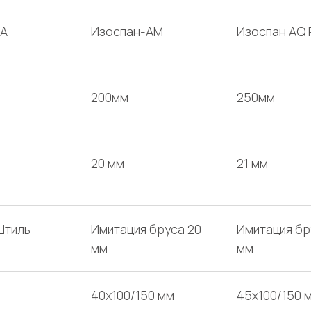
-A
Изоспан-AM
Изоспан AQ 
200мм
250мм
20 мм
21 мм
Штиль
Имитация бруса 20
Имитация бр
мм
мм
40х100/150 мм
45х100/150 