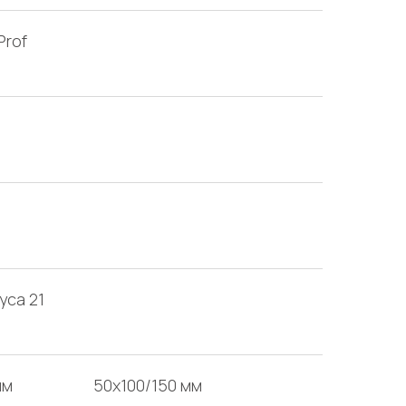
Prof
уса 21
мм
50х100/150 мм