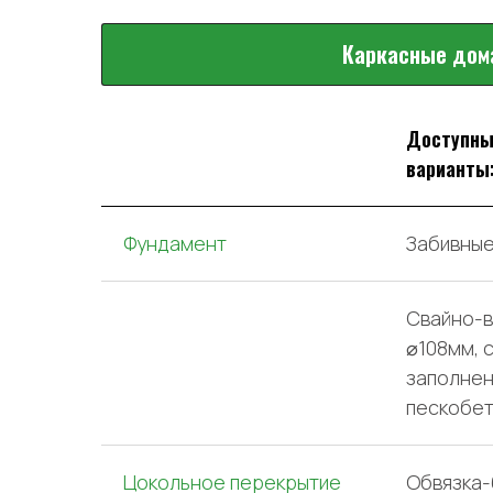
Каркасные дом
Доступн
варианты
Фундамент
Забивные
Свайно-в
⌀108мм, 
заполне
пескобе
Цокольное перекрытие
Обвязка-