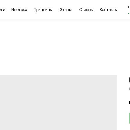
+7 (985) 766-91
потека
Принципы
Этапы
Отзывы
Контакты
•
Каждый день с 10 д