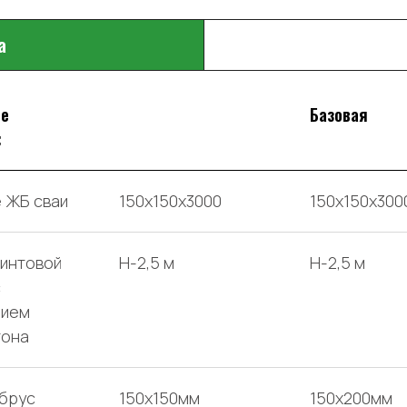
а
ые
Базовая
:
 ЖБ сваи
150х150х3000
150х150х300
интовой
H-2,5 м
H-2,5 м
с
нием
тона
брус
150x150мм
150x200мм