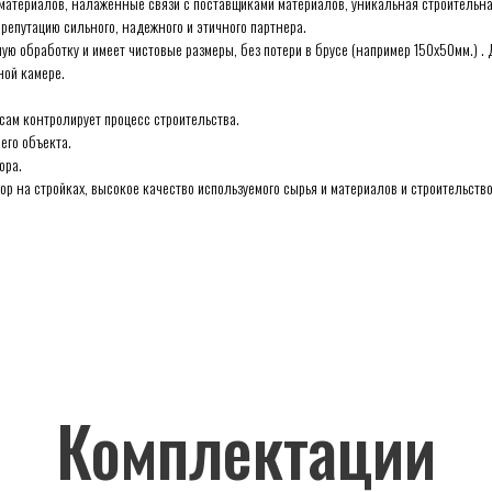
материалов, налаженные связи с поставщиками материалов, уникальная строительн
репутацию сильного, надежного и этичного партнера.
ю обработку и имеет чистовые размеры, без потери в брусе (например 150х50мм.) . 
ной камере.
сам контролирует процесс строительства.
его объекта.
ора.
р на стройках, высокое качество используемого сырья и материалов и строительств
Комплектации