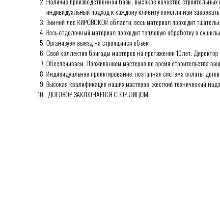
Наличие производственной базы, высокое качество строительных 
индивидуальный подход к каждому клиенту помогли нам завоевать 
Зимний лес КИРОВСКОЙ области, весь материал проходит тщательну
Весь отделочный материал проходит тепловую обработку в сушиль
Организуем выезд на строящийся объект.
Свой коллектив бригады мастеров на протяжении 10лет. Директор 
Обеспечиваем Проживанием мастеров во время строительства ваш
Индивидуальное проектирование, поэтапная система оплаты догов
Высокая квалификация наших мастеров, жесткий технический надзо
ДОГОВОР ЗАКЛЮЧАЕТСЯ С ЮР.ЛИЦОМ.