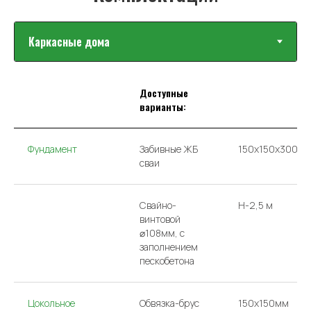
Доступные
варианты:
Фундамент
Забивные ЖБ
150х150х3000
сваи
Свайно-
H-2,5 м
винтовой
⌀108мм, с
заполнением
пескобетона
Цокольное
Обвязка-брус
150x150мм