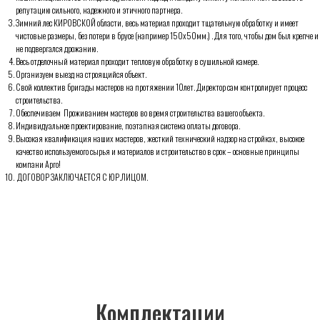
репутацию сильного, надежного и этичного партнера.
Зимний лес КИРОВСКОЙ области, весь материал проходит тщательную обработку и имеет
Комплектации
чистовые размеры, без потери в брусе (например 150х50мм.) . Для того, чтобы дом был крепче и
не подвергался дрожанию.
Весь отделочный материал проходит тепловую обработку в сушильной камере.
Организуем выезд на строящийся объект.
Свой коллектив бригады мастеров на протяжении 10лет. Директор сам контролирует процесс
строительства.
Обеспечиваем Проживанием мастеров во время строительства вашего объекта.
Индивидуальное проектирование, поэтапная система оплаты договора.
Высокая квалификация наших мастеров, жесткий технический надзор на стройках, высокое
качество используемого сырья и материалов и строительство в срок – основные принципы
компани Арго!
ДОГОВОР ЗАКЛЮЧАЕТСЯ С ЮР.ЛИЦОМ.