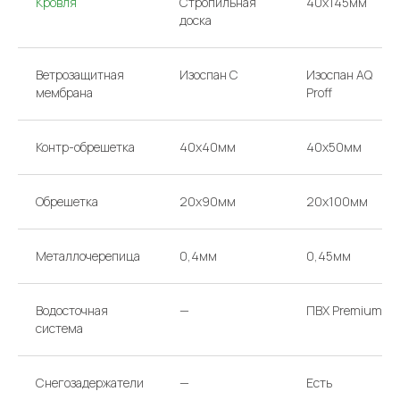
Кровля
Стропильная
40х145мм
Звоните или
доска
приходите в офис
Ветрозащитная
Изоспан С
Изоспан AQ
ТЕЛЕФОНЫ
НАПИШИТЕ НАМ
мембрана
Proff
argo-house@mail.ru
+ 7 985 766-91-92
+ 7 985 174-63-39
Контр-обрешетка
40х40мм
40х50мм
Перезвоните мне
АДРЕС
ВРЕМЯ РАБОТЫ
Обрешетка
20х90мм
20х100мм
МОСКВА, 65-Й КМ МКАД,
КАЖДЫЙ ДЕНЬ
ВЫСТАВОЧНЫЙ ДОМ Д/01
С 10:00 ДО 19:00
Металлочерепица
0,4мм
0,45мм
Проложить маршрут
Водосточная
—
ПВХ Premium
система
Снегозадержатели
—
Есть