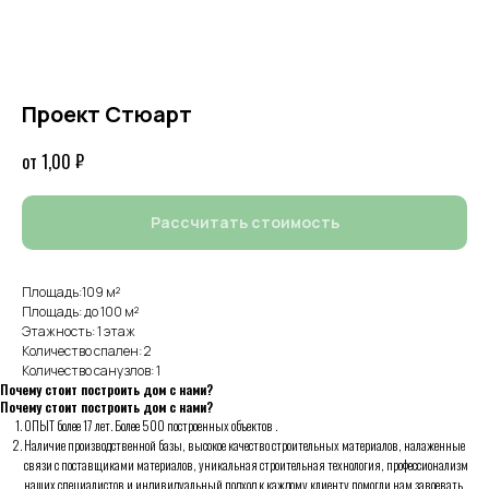
Проект Стюарт
₽
1,00
Рассчитать стоимость
Площадь:109 м²
Площадь: до 100 м²
Этажность: 1 этаж
Количество спален: 2
Количество санузлов: 1
Почему стоит построить дом с нами?
Почему стоит построить дом с нами?
ОПЫТ более 17 лет. Более 500 построенных объектов .
Наличие производственной базы, высокое качество строительных материалов, налаженные
связи с поставщиками материалов, уникальная строительная технология, профессионализм
наших специалистов и индивидуальный подход к каждому клиенту помогли нам завоевать