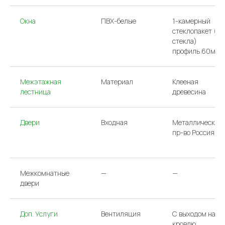
Окна
ПВХ-белые
1-камерный
стеклопакет (2
стекла)
профиль 60мм
Межэтажная
Материал
Клееная
лестница
древесина
Двери
Входная
Металлическая
ООО «АРГО»/
Политика конфиденциальности
пр-во Россия
ИНН 7733831231
Сайт сделан в Have
Межкомнатные
—
—
двери
Доп. Услуги
Вентиляция
С выходом на
кровлю