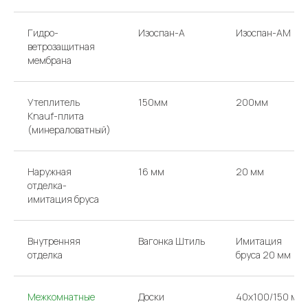
Гидро-
Изоспан-A
Изоспан-AM
ветрозащитная
мембрана
Утеплитель
150мм
200мм
Knauf-плита
(минераловатный)
Наружная
16 мм
20 мм
отделка-
имитация бруса
Внутренняя
Вагонка Штиль
Имитация
отделка
бруса 20 мм
Межкомнатные
Доски
40х100/150 мм