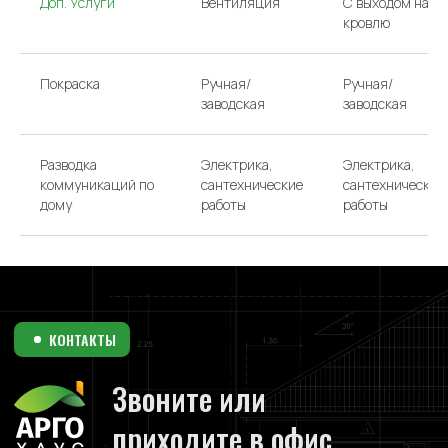
Доп. Услуги
Вентиляция
С выходом на
кровлю
Покраска
Ручная/
Ручная/
заводская
заводская
Разводка
Электрика,
Электрика,
коммуникаций по
сантехнические
сантехнические
дому
работы
работы