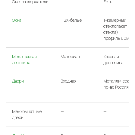
Снегозадержатели
—
Есть
Окна
ПВХ-белые
1-камерный
стеклопакет (2
стекла)
профиль 60мм
Межэтажная
Материал
Клееная
лестница
древесина
Двери
Входная
Металлическая
ООО «АРГО»/
Политика конфиденциальности
пр-во Россия
ИНН 7733831231
Сайт сделан в Have
Межкомнатные
—
—
двери