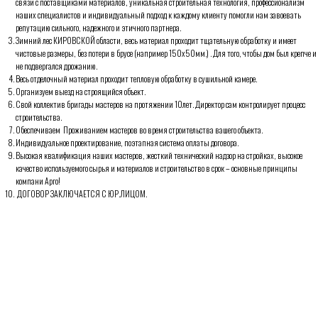
связи с поставщиками материалов, уникальная строительная технология, профессионализм
наших специалистов и индивидуальный подход к каждому клиенту помогли нам завоевать
репутацию сильного, надежного и этичного партнера.
Зимний лес КИРОВСКОЙ области, весь материал проходит тщательную обработку и имеет
Комплектации
чистовые размеры, без потери в брусе (например 150х50мм.) . Для того, чтобы дом был крепче и
не подвергался дрожанию.
Весь отделочный материал проходит тепловую обработку в сушильной камере.
Организуем выезд на строящийся объект.
Свой коллектив бригады мастеров на протяжении 10лет. Директор сам контролирует процесс
строительства.
Обеспечиваем Проживанием мастеров во время строительства вашего объекта.
Индивидуальное проектирование, поэтапная система оплаты договора.
Высокая квалификация наших мастеров, жесткий технический надзор на стройках, высокое
качество используемого сырья и материалов и строительство в срок – основные принципы
компани Арго!
ДОГОВОР ЗАКЛЮЧАЕТСЯ С ЮР.ЛИЦОМ.