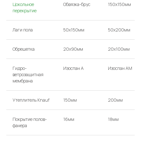
Цокольное
Обвязка-брус
150x150мм
перекрытие
Лаги пола
50х150мм
50х200мм
Обрешетка
20х90мм
20х100мм
Гидро-
Изоспан А
Изоспан AM
ветрозащитная
мембрана
Утеплитель Knauf
150мм
200мм
Покрытие полов-
16мм
18мм
фанера