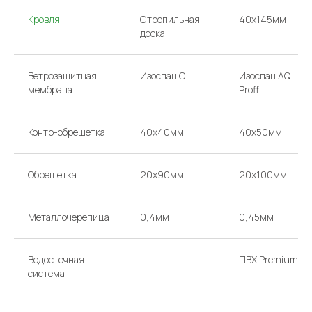
Звоните или
Кровля
Стропильная
40х145мм
доска
приходите в офис
ТЕЛЕФОНЫ
НАПИШИТЕ НАМ
Ветрозащитная
Изоспан С
Изоспан AQ
argo-house@mail.ru
+ 7 985 766-91-92
мембрана
Proff
+ 7 985 174-63-39
Контр-обрешетка
40х40мм
40х50мм
Перезвоните мне
АДРЕС
ВРЕМЯ РАБОТЫ
Обрешетка
20х90мм
20х100мм
МОСКВА, 65-Й КМ МКАД,
КАЖДЫЙ ДЕНЬ
ВЫСТАВОЧНЫЙ ДОМ Д/01
С 10:00 ДО 19:00
Металлочерепица
0,4мм
0,45мм
Проложить маршрут
Водосточная
—
ПВХ Premium
система