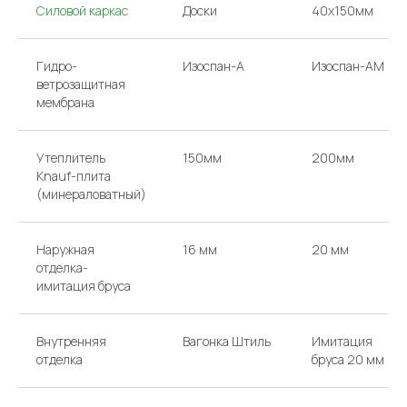
Силовой каркас
Доски
40х150мм
Гидро-
Изоспан-A
Изоспан-AM
ветрозащитная
мембрана
Утеплитель
150мм
200мм
Knauf-плита
(минераловатный)
Наружная
16 мм
20 мм
отделка-
имитация бруса
Внутренняя
Вагонка Штиль
Имитация
отделка
бруса 20 мм