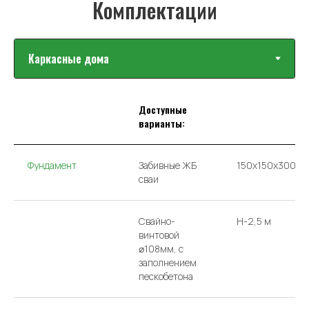
Доступные
варианты:
Фундамент
Забивные ЖБ
150х150х3000
сваи
Свайно-
H-2,5 м
винтовой
⌀108мм, с
заполнением
пескобетона