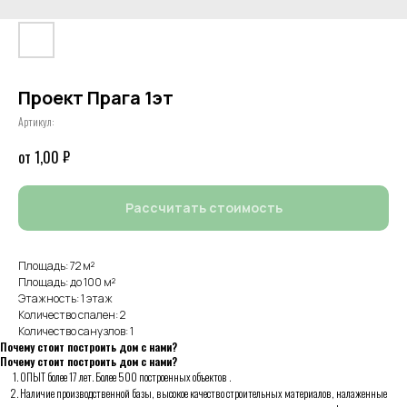
Проект Прага 1эт
Артикул:
₽
1,00
Рассчитать стоимость
Площадь: 72 м²
Площадь: до 100 м²
Этажность: 1 этаж
Количество спален: 2
Количество санузлов: 1
Почему стоит построить дом с нами?
Почему стоит построить дом с нами?
ОПЫТ более 17 лет. Более 500 построенных объектов .
Наличие производственной базы, высокое качество строительных материалов, налаженные