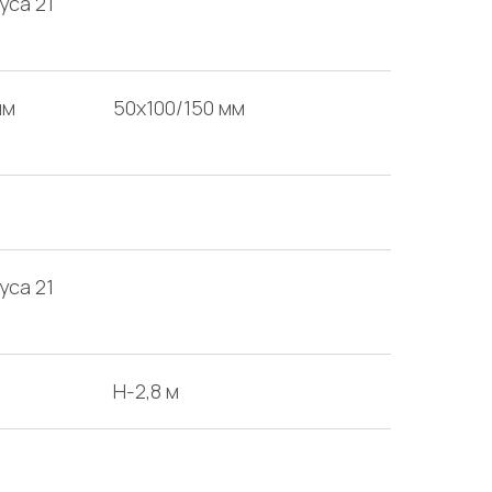
уса 21
мм
50х100/150 мм
уса 21
H-2,8 м