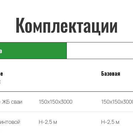
а
ые
Базовая
:
 ЖБ сваи
150х150х3000
150х150х300
интовой
H-2,5 м
H-2,5 м
с