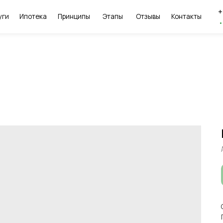
+7 (985) 766-91
потека
Принципы
Этапы
Отзывы
Контакты
•
Каждый день с 10 д