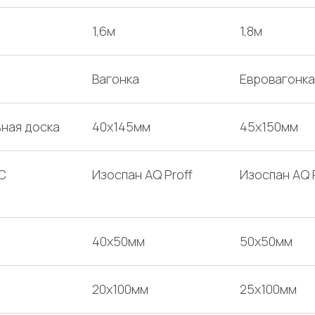
1,6м
1,8м
Вагонка
Евровагонка
ная доска
40х145мм
45х150мм
С
Изоспан AQ Proff
Изоспан AQ 
40х50мм
50х50мм
20х100мм
25х100мм