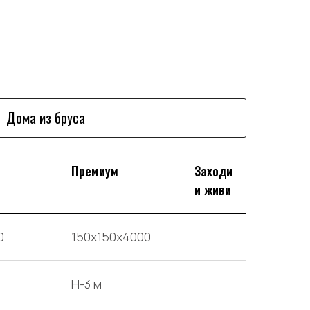
Дома из бруса
Премиум
Заходи
и живи
0
150х150х4000
H-3 м