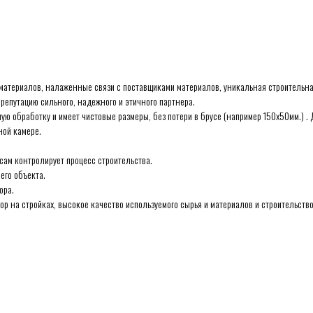
материалов, налаженные связи с поставщиками материалов, уникальная строительн
репутацию сильного, надежного и этичного партнера.
ю обработку и имеет чистовые размеры, без потери в брусе (например 150х50мм.) . 
ной камере.
сам контролирует процесс строительства.
его объекта.
ора.
р на стройках, высокое качество используемого сырья и материалов и строительств
Комплектации