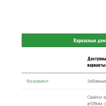
Каркасные дом
Доступн
варианты
Фундамент
Забивные
Свайно-в
⌀108мм, 