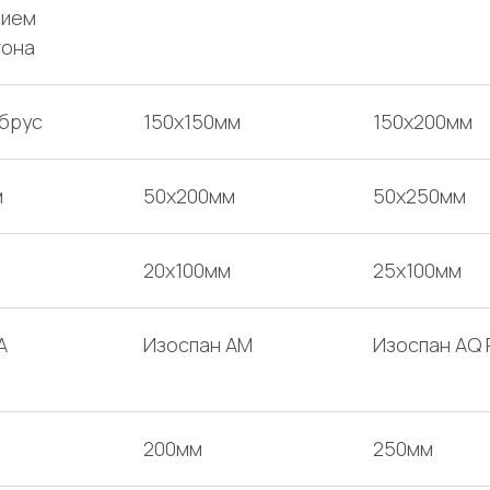
нием
тона
брус
150x150мм
150x200мм
м
50х200мм
50х250мм
20х100мм
25х100мм
А
Изоспан AM
Изоспан AQ 
200мм
250мм