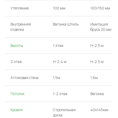
Утепление
100 мм
100/150 мм
Внутренняя
Вагонка Штиль
Имитация
отделка
бруса 20 мм
Высоты
1 этаж
H-2,5 м
2 этаж
H-2,4 м
H-2,5 м
Аттиковая стена
1,5м
1,6м
Потолок
1-2 этаж
Вагонка
КОНТАКТЫ
Кровля
Стропильная
40х145мм
Звоните или
доска