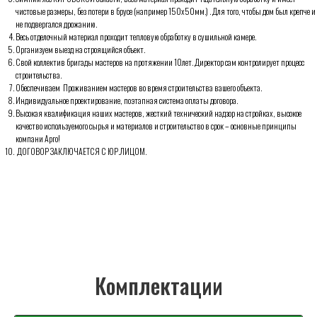
чистовые размеры, без потери в брусе (например 150х50мм.) . Для того, чтобы дом был крепче и
Комплектации
не подвергался дрожанию.
Весь отделочный материал проходит тепловую обработку в сушильной камере.
Организуем выезд на строящийся объект.
Свой коллектив бригады мастеров на протяжении 10лет. Директор сам контролирует процесс
строительства.
Обеспечиваем Проживанием мастеров во время строительства вашего объекта.
Индивидуальное проектирование, поэтапная система оплаты договора.
Высокая квалификация наших мастеров, жесткий технический надзор на стройках, высокое
качество используемого сырья и материалов и строительство в срок – основные принципы
компани Арго!
ДОГОВОР ЗАКЛЮЧАЕТСЯ С ЮР.ЛИЦОМ.