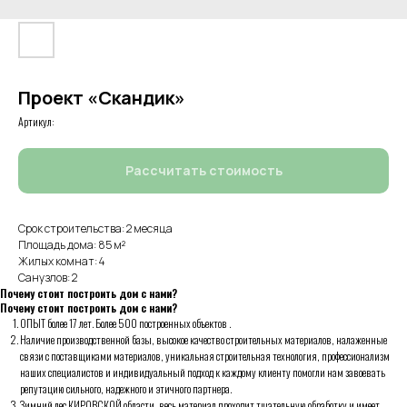
Проект «Скандик»
Артикул:
Рассчитать стоимость
Срок строительства: 2 месяца
Площадь дома: 85 м²
Жилых комнат: 4
Санузлов: 2
Почему стоит построить дом с нами?
Почему стоит построить дом с нами?
ОПЫТ более 17 лет. Более 500 построенных объектов .
Наличие производственной базы, высокое качество строительных материалов, налаженные
связи с поставщиками материалов, уникальная строительная технология, профессионализм
наших специалистов и индивидуальный подход к каждому клиенту помогли нам завоевать
репутацию сильного, надежного и этичного партнера.
Зимний лес КИРОВСКОЙ области, весь материал проходит тщательную обработку и имеет