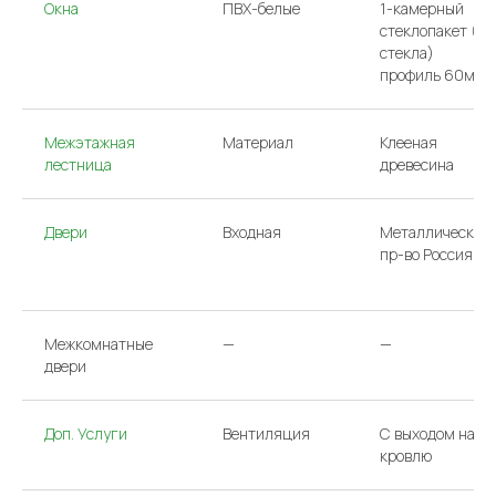
Окна
ПВХ-белые
1-камерный
стеклопакет (2
стекла)
профиль 60мм
Межэтажная
Материал
Клееная
лестница
древесина
Двери
Входная
Металлическая
пр-во Россия
ООО «АРГО»/
Политика конфиденциальности
ИНН 7733831231
Сайт сделан в Have
Межкомнатные
—
—
двери
Доп. Услуги
Вентиляция
С выходом на
кровлю