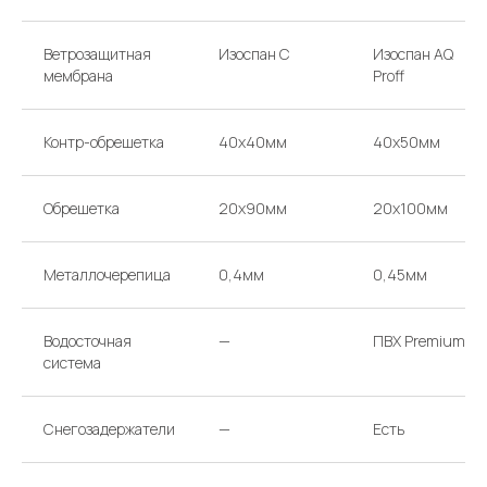
приходите в офис
Ветрозащитная
Изоспан С
Изоспан AQ
ТЕЛЕФОНЫ
НАПИШИТЕ НАМ
мембрана
Proff
argo-house@mail.ru
+ 7 985 766-91-92
+ 7 985 174-63-39
Контр-обрешетка
40х40мм
40х50мм
Перезвоните мне
Обрешетка
20х90мм
20х100мм
АДРЕС
ВРЕМЯ РАБОТЫ
МОСКВА, 65-Й КМ МКАД,
КАЖДЫЙ ДЕНЬ
ВЫСТАВОЧНЫЙ ДОМ Д/01
С 10:00 ДО 19:00
Металлочерепица
0,4мм
0,45мм
Проложить маршрут
Водосточная
—
ПВХ Premium
система
Снегозадержатели
—
Есть