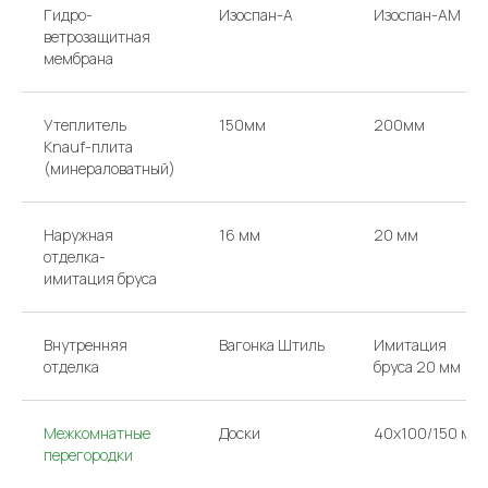
Гидро-
Изоспан-A
Изоспан-AM
ветрозащитная
мембрана
Утеплитель
150мм
200мм
Knauf-плита
(минераловатный)
Наружная
16 мм
20 мм
отделка-
имитация бруса
Внутренняя
Вагонка Штиль
Имитация
отделка
бруса 20 мм
Межкомнатные
Доски
40х100/150 мм
перегородки