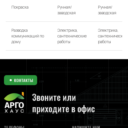
Покраска
Ручная/
Ручная/
заводская
заводская
Разводка
Электрика,
Электрика,
коммуникаций по
сантехнические
сантехнические
дому
работы
работы