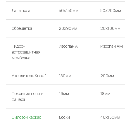
Лаги пола
50х150мм
50х200мм
Обрешетка
20х90мм
20х100мм
Гидро-
Изоспан А
Изоспан AM
ветрозащитная
мембрана
Утеплитель Knauf
150мм
200мм
Покрытие полов-
16мм
18мм
фанера
Силовой каркас
Доски
40х150мм