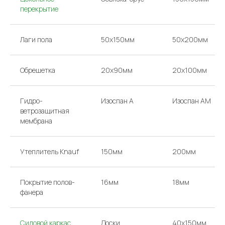
перекрытие
Лаги пола
50х150мм
50х200мм
Обрешетка
20х90мм
20х100мм
Гидро-
Изоспан А
Изоспан AM
ветрозащитная
мембрана
Утеплитель Knauf
150мм
200мм
Покрытие полов-
16мм
18мм
фанера
Силовой каркас
Доски
40х150мм