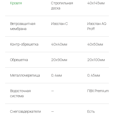
Звоните или
Кровля
Стропильная
40х145мм
доска
приходите в офис
Ветрозащитная
Изоспан С
Изоспан AQ
ТЕЛЕФОНЫ
НАПИШИТЕ НАМ
мембрана
Proff
argo-house@mail.ru
+ 7 985 766-91-92
+ 7 985 174-63-39
Контр-обрешетка
40х40мм
40х50мм
Перезвоните мне
АДРЕС
ВРЕМЯ РАБОТЫ
Обрешетка
20х90мм
20х100мм
МОСКВА, 65-Й КМ МКАД,
КАЖДЫЙ ДЕНЬ
ВЫСТАВОЧНЫЙ ДОМ Д/01
С 10:00 ДО 19:00
Металлочерепица
0,4мм
0,45мм
Проложить маршрут
Водосточная
—
ПВХ Premium
система
Снегозадержатели
—
Есть