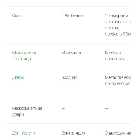
Окна
ПВХ-белые
1-камерный
стеклопакет (2
стекла)
профиль 60мм
Межэтажная
Материал
Клееная
лестница
древесина
Двери
Входная
Металлическая
ООО «АРГО»/
Политика конфиденциальности
пр-во Россия
ИНН 7733831231
Сайт сделан в Have
Межкомнатные
—
—
двери
Доп. Услуги
Вентиляция
С выходом на