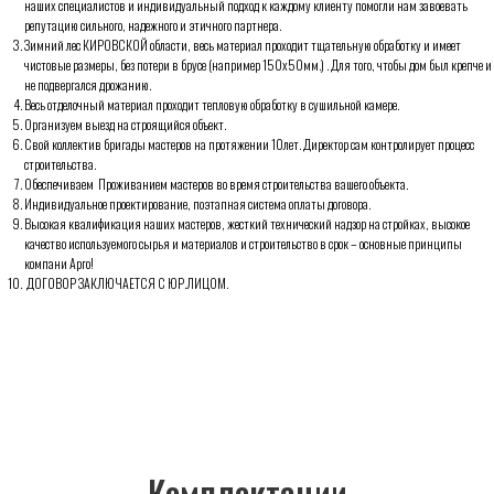
наших специалистов и индивидуальный подход к каждому клиенту помогли нам завоевать
репутацию сильного, надежного и этичного партнера.
Зимний лес КИРОВСКОЙ области, весь материал проходит тщательную обработку и имеет
Комплектации
чистовые размеры, без потери в брусе (например 150х50мм.) . Для того, чтобы дом был крепче и
не подвергался дрожанию.
Весь отделочный материал проходит тепловую обработку в сушильной камере.
Организуем выезд на строящийся объект.
Свой коллектив бригады мастеров на протяжении 10лет. Директор сам контролирует процесс
строительства.
Обеспечиваем Проживанием мастеров во время строительства вашего объекта.
Индивидуальное проектирование, поэтапная система оплаты договора.
Высокая квалификация наших мастеров, жесткий технический надзор на стройках, высокое
качество используемого сырья и материалов и строительство в срок – основные принципы
компани Арго!
ДОГОВОР ЗАКЛЮЧАЕТСЯ С ЮР.ЛИЦОМ.