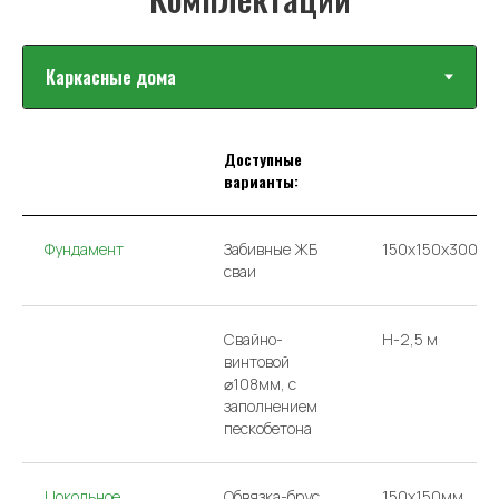
Доступные
варианты:
Фундамент
Забивные ЖБ
150х150х3000
сваи
Свайно-
H-2,5 м
винтовой
⌀108мм, с
заполнением
пескобетона
Цокольное
Обвязка-брус
150x150мм