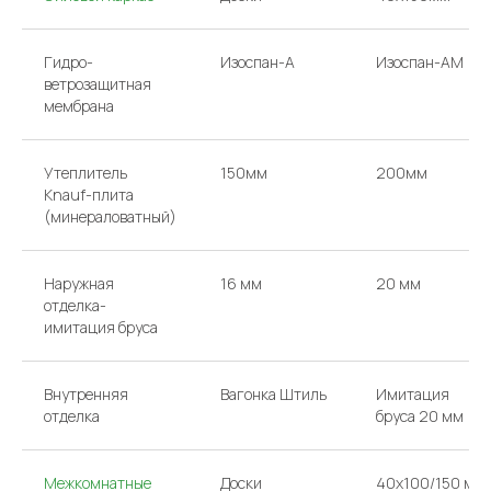
Гидро-
Изоспан-A
Изоспан-AM
ветрозащитная
мембрана
Утеплитель
150мм
200мм
Knauf-плита
(минераловатный)
Наружная
16 мм
20 мм
отделка-
имитация бруса
Внутренняя
Вагонка Штиль
Имитация
отделка
бруса 20 мм
Межкомнатные
Доски
40х100/150 мм