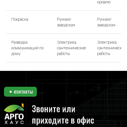
кровлю
Покраска
Ручная/
Ручная/
заводская
заводская
Разводка
Электрика,
Электрика,
коммуникаций по
сантехнические
сантехнические
дому
работы
работы