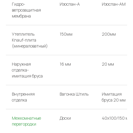
Гидро-
Изоспан-A
Изоспан-AM
ветрозащитная
мембрана
Утеплитель
150мм
200мм
Knauf-плита
(минераловатный)
Наружная
16 мм
20 мм
отделка-
имитация бруса
Внутренняя
Вагонка Штиль
Имитация
отделка
бруса 20 мм
Межкомнатные
Доски
40х100/150 мм
перегородки