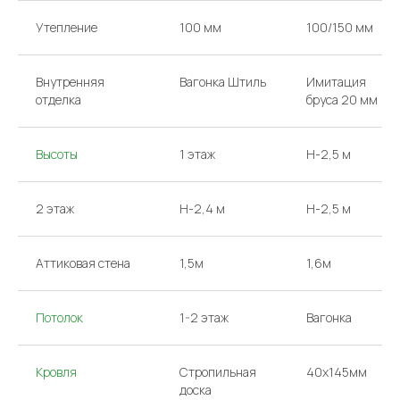
Утепление
100 мм
100/150 мм
Внутренняя
Вагонка Штиль
Имитация
отделка
бруса 20 мм
Высоты
1 этаж
H-2,5 м
2 этаж
H-2,4 м
H-2,5 м
Аттиковая стена
1,5м
1,6м
Потолок
1-2 этаж
Вагонка
КОНТАКТЫ
Кровля
Стропильная
40х145мм
Звоните или
доска