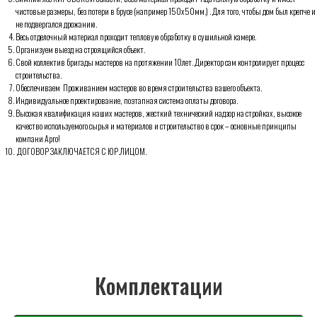
чистовые размеры, без потери в брусе (например 150х50мм.) . Для того, чтобы дом был крепче и
Комплектации
не подвергался дрожанию.
Весь отделочный материал проходит тепловую обработку в сушильной камере.
Организуем выезд на строящийся объект.
Свой коллектив бригады мастеров на протяжении 10лет. Директор сам контролирует процесс
строительства.
Обеспечиваем Проживанием мастеров во время строительства вашего объекта.
Индивидуальное проектирование, поэтапная система оплаты договора.
Высокая квалификация наших мастеров, жесткий технический надзор на стройках, высокое
качество используемого сырья и материалов и строительство в срок – основные принципы
компани Арго!
ДОГОВОР ЗАКЛЮЧАЕТСЯ С ЮР.ЛИЦОМ.