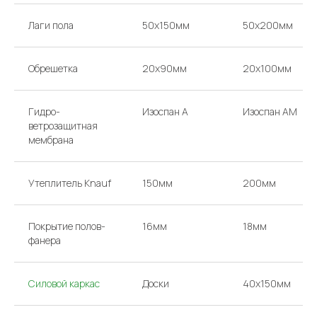
Лаги пола
50х150мм
50х200мм
Обрешетка
20х90мм
20х100мм
Гидро-
Изоспан А
Изоспан AM
ветрозащитная
мембрана
Утеплитель Knauf
150мм
200мм
Покрытие полов-
16мм
18мм
фанера
Силовой каркас
Доски
40х150мм