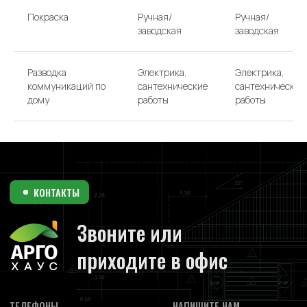
Покраска
Ручная/
Ручная/
заводская
заводская
Разводка
Электрика,
Электрика,
коммуникаций по
сантехнические
сантехнические
дому
работы
работы