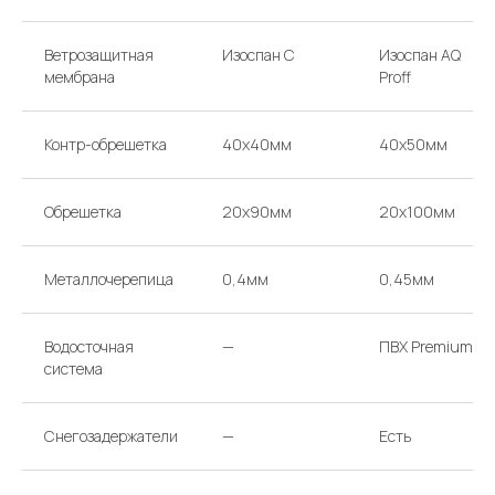
приходите в офис
Ветрозащитная
Изоспан С
Изоспан AQ
ТЕЛЕФОНЫ
НАПИШИТЕ НАМ
мембрана
Proff
argo-house@mail.ru
+ 7 985 766-91-92
+ 7 985 174-63-39
Контр-обрешетка
40х40мм
40х50мм
Перезвоните мне
Обрешетка
20х90мм
20х100мм
АДРЕС
ВРЕМЯ РАБОТЫ
МОСКВА, 65-Й КМ МКАД,
КАЖДЫЙ ДЕНЬ
ВЫСТАВОЧНЫЙ ДОМ Д/01
С 10:00 ДО 19:00
Металлочерепица
0,4мм
0,45мм
Проложить маршрут
Водосточная
—
ПВХ Premium
система
Снегозадержатели
—
Есть