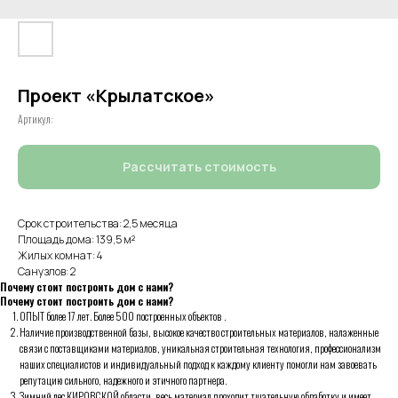
Проект «Крылатское»
Артикул:
Рассчитать стоимость
Срок строительства: 2,5 месяца
Площадь дома: 139,5 м²
Жилых комнат: 4
Санузлов: 2
Почему стоит построить дом с нами?
Почему стоит построить дом с нами?
ОПЫТ более 17 лет. Более 500 построенных объектов .
Наличие производственной базы, высокое качество строительных материалов, налаженные
связи с поставщиками материалов, уникальная строительная технология, профессионализм
наших специалистов и индивидуальный подход к каждому клиенту помогли нам завоевать
репутацию сильного, надежного и этичного партнера.
Зимний лес КИРОВСКОЙ области, весь материал проходит тщательную обработку и имеет