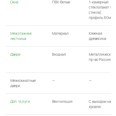
Окна
ПВХ-белые
1-камерный
стеклопакет (2
стекла)
профиль 60мм
Межэтажная
Материал
Клееная
лестница
древесина
Двери
Входная
Металлическая
пр-во Россия
ООО «АРГО»/
Политика конфиденциальности
ИНН 7733831231
Сайт сделан в Have
Межкомнатные
—
—
двери
Доп. Услуги
Вентиляция
С выходом на
кровлю