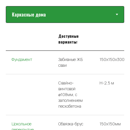
Доступные
варианты:
Фундамент
Забивные ЖБ
150х150х3000
сваи
Свайно-
H-2,5 м
винтовой
⌀108мм, с
заполнением
пескобетона
Цокольное
Обвязка-брус
150x150мм
перекрытие