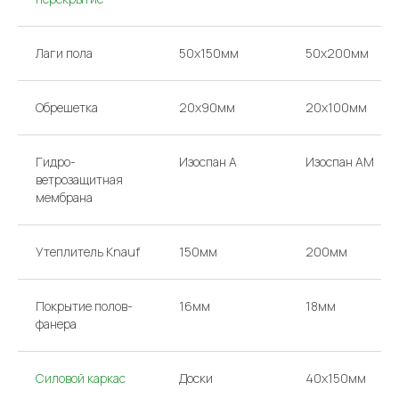
Лаги пола
50х150мм
50х200мм
Обрешетка
20х90мм
20х100мм
Гидро-
Изоспан А
Изоспан AM
ветрозащитная
мембрана
Утеплитель Knauf
150мм
200мм
Покрытие полов-
16мм
18мм
фанера
Силовой каркас
Доски
40х150мм