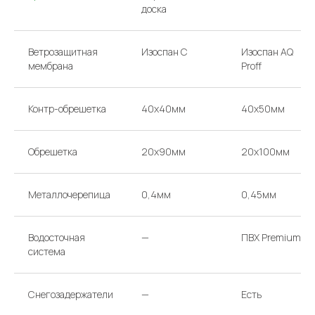
Звоните или
доска
приходите в офис
Ветрозащитная
Изоспан С
Изоспан AQ
ТЕЛЕФОНЫ
НАПИШИТЕ НАМ
мембрана
Proff
argo-house@mail.ru
+ 7 985 766-91-92
+ 7 985 174-63-39
Контр-обрешетка
40х40мм
40х50мм
Перезвоните мне
Обрешетка
20х90мм
20х100мм
АДРЕС
ВРЕМЯ РАБОТЫ
МОСКВА, 65-Й КМ МКАД,
КАЖДЫЙ ДЕНЬ
ВЫСТАВОЧНЫЙ ДОМ Д/01
С 10:00 ДО 19:00
Металлочерепица
0,4мм
0,45мм
Проложить маршрут
Водосточная
—
ПВХ Premium
система
Снегозадержатели
—
Есть