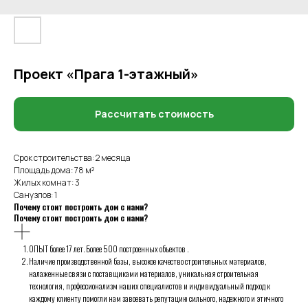
Проект «Прага 1-этажный»
Рассчитать стоимость
Срок строительства: 2 месяца
Площадь дома: 78 м²
Жилых комнат: 3
Санузлов: 1
Почему стоит построить дом с нами?
Почему стоит построить дом с нами?
ОПЫТ более 17 лет. Более 500 построенных объектов .
Наличие производственной базы, высокое качество строительных материалов,
налаженные связи с поставщиками материалов, уникальная строительная
технология, профессионализм наших специалистов и индивидуальный подход к
каждому клиенту помогли нам завоевать репутацию сильного, надежного и этичного