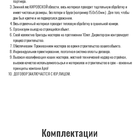
партнера.
Зимний лес КИРОВСКОЙ области, весь материал проходит тщательную обработку и
имеет чистовые размеры, без потери в брусе (например 150х50мм.) . Для того, чтобы
Комплектации
дом был крепче и не подвергался дрожанию.
Весь отделочный материал проходит тепловую обработку в сушильной камере.
Организуем выезд на строящийся объект.
Свой коллектив бригады мастеров на протяжении 10лет. Директор сам контролирует
процесс строительства.
Обеспечиваем Проживанием мастеров во время строительства вашего объекта.
Индивидуальное проектирование, поэтапная система оплаты договора.
Высокая квалификация наших мастеров, жесткий технический надзор на стройках,
высокое качество используемого сырья и материалов и строительство в срок – основные
принципы компани Арго!
ДОГОВОР ЗАКЛЮЧАЕТСЯ С ЮР.ЛИЦОМ.