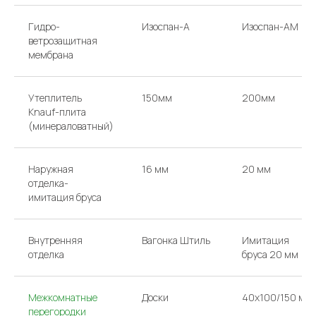
Гидро-
Изоспан-A
Изоспан-AM
ветрозащитная
мембрана
Утеплитель
150мм
200мм
Knauf-плита
(минераловатный)
Наружная
16 мм
20 мм
отделка-
имитация бруса
Внутренняя
Вагонка Штиль
Имитация
отделка
бруса 20 мм
Межкомнатные
Доски
40х100/150 мм
перегородки