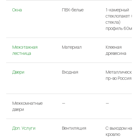
Окна
ПВХ-белые
1-камерный
стеклопакет (2
стекла)
профиль 60мм
Межэтажная
Материал
Клееная
лестница
древесина
Двери
Входная
Металлическая
ООО «АРГО»/
Политика конфиденциальности
пр-во Россия
ИНН 7733831231
Сайт сделан в Have
Межкомнатные
—
—
двери
Доп. Услуги
Вентиляция
С выходом на
кровлю